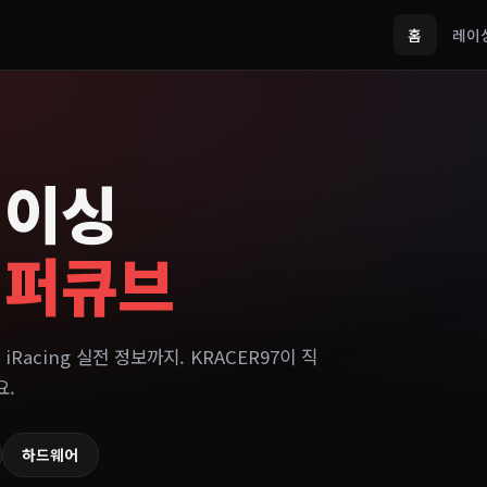
홈
레이
레이싱
이퍼큐브
 iRacing 실전 정보까지. KRACER97이 직
요.
하드웨어