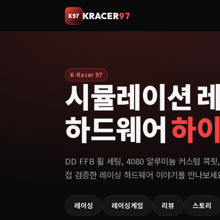
KRACER
97
K97
K-Racer 97
시뮬레이션 
하드웨어
하
DD FFB 휠 세팅, 4080 알루미늄 커스텀 콕핏,
접 검증한 레이싱 하드웨어 이야기를 만나보세
레이싱
레이싱게임
리뷰
스토리