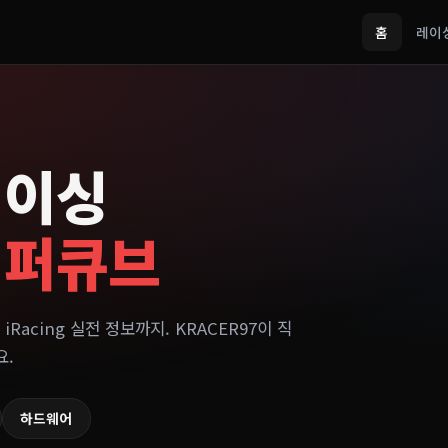
홈
레이
레이싱
이퍼큐브
 iRacing 실전 정보까지. KRACER97이 직
요.
하드웨어