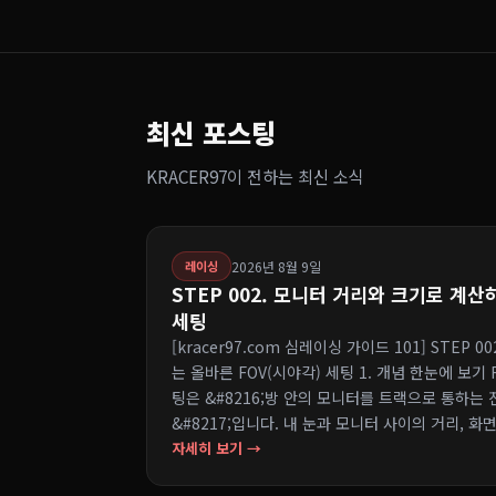
최신 포스팅
KRACER97이 전하는 최신 소식
2026년 8월 9일
레이싱
STEP 002. 모니터 거리와 크기로 계산
세팅
[kracer97.com 심레이싱 가이드 101] STEP
는 올바른 FOV(시야각) 세팅 1. 개념 한눈에 보기 FOV
팅은 &#8216;방 안의 모니터를 트랙으로 통하는
&#8217;입니다. 내 눈과 모니터 사이의 거리, 화
자세히 보기 →