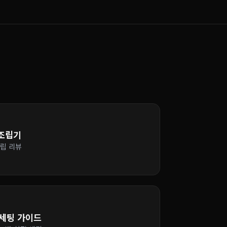
 조립기
조립 리뷰
 세팅 가이드