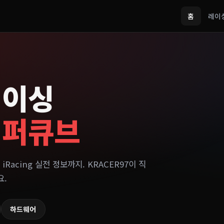
홈
레이
레이싱
이퍼큐브
 iRacing 실전 정보까지. KRACER97이 직
요.
하드웨어