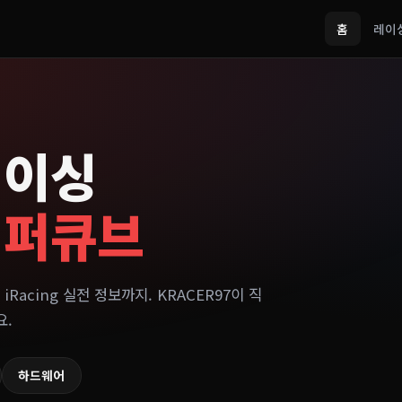
홈
레이
레이싱
이퍼큐브
 iRacing 실전 정보까지. KRACER97이 직
요.
하드웨어