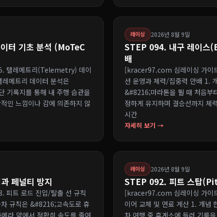
2026년 8월 9일
레이싱
 데이터 기초 분석 (MoTeC
STEP 094. 내구 레이스
배
95. 텔레메트리(Telemetry) 데이
[kracer97.com 심레이싱 가이드
기 텔레메트리 데이터 분석은
션 운영과 체력/집중력 안배 1.
진단 기록지를 통해 내 주행 습관을
&#8216;마라톤을 뛸 때 처음부
관적인 느낌이나 감에 의존하지 않
정하게 유지하며 결승선까지 체력을 
시간
자세히 보기 →
2026년 8월 9일
레이싱
규칙과 페널티 방지
STEP 092. 피트 스탑(P
093. 피트 로드 진입/탈출 선 규칙
[kracer97.com 심레이싱 가이드 
출차 규칙은 &#8216;고속도로 휴
이어 교체 및 연료 계산 1. 개념
 카메라 앞에서 정확히 속도를 줄여
차 여행 중 휴게소에 들러 기름