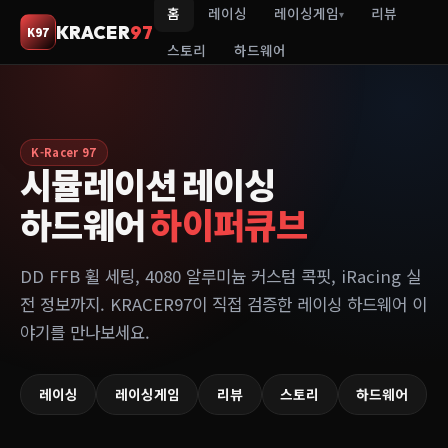
홈
레이싱
레이싱게임
리뷰
▾
KRACER
97
K97
스토리
하드웨어
K-Racer 97
시뮬레이션 레이싱
하드웨어
하이퍼큐브
DD FFB 휠 세팅, 4080 알루미늄 커스텀 콕핏, iRacing 실
전 정보까지. KRACER97이 직접 검증한 레이싱 하드웨어 이
야기를 만나보세요.
레이싱
레이싱게임
리뷰
스토리
하드웨어