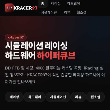
홈
레이싱
하드웨어
KRACER
97
K97
시뮬레이션
리뷰
웹소설
K-Racer 97
시뮬레이션 레이싱
하드웨어
하이퍼큐브
DD FFB 휠 세팅, 4080 알루미늄 커스텀 콕핏, iRacing 실
전 정보까지. KRACER97이 직접 검증한 레이싱 하드웨어 이
야기를 만나보세요.
레이싱
하드웨어
시뮬레이션
리뷰
웹소설