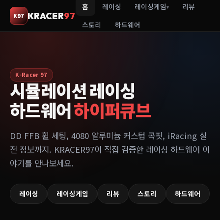
홈
레이싱
레이싱게임
리뷰
▾
KRACER
97
K97
스토리
하드웨어
K-Racer 97
시뮬레이션 레이싱
하드웨어
하이퍼큐브
DD FFB 휠 세팅, 4080 알루미늄 커스텀 콕핏, iRacing 실
전 정보까지. KRACER97이 직접 검증한 레이싱 하드웨어 이
야기를 만나보세요.
레이싱
레이싱게임
리뷰
스토리
하드웨어