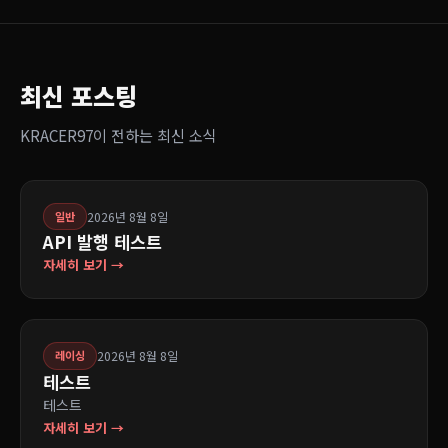
최신 포스팅
KRACER97이 전하는 최신 소식
2026년 8월 8일
일반
API 발행 테스트
자세히 보기 →
2026년 8월 8일
레이싱
테스트
테스트
자세히 보기 →