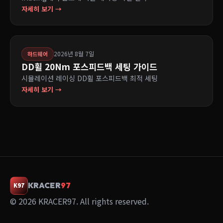
자세히 보기 →
2026년 8월 7일
하드웨어
DD휠 20Nm 포스피드백 세팅 가이드
시뮬레이션 레이싱 DD휠 포스피드백 최적 세팅
자세히 보기 →
KRACER
97
K97
© 2026 KRACER97. All rights reserved.