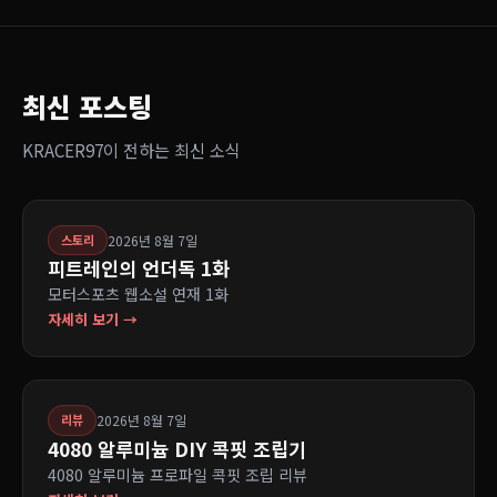
최신 포스팅
KRACER97이 전하는 최신 소식
2026년 8월 7일
스토리
피트레인의 언더독 1화
모터스포츠 웹소설 연재 1화
자세히 보기 →
2026년 8월 7일
리뷰
4080 알루미늄 DIY 콕핏 조립기
4080 알루미늄 프로파일 콕핏 조립 리뷰