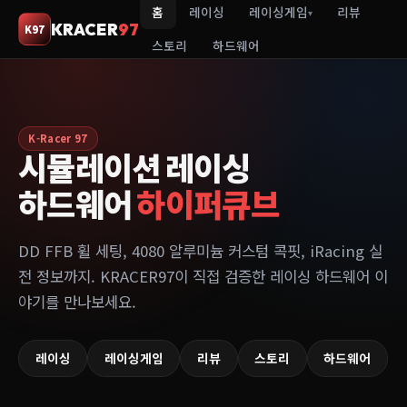
홈
레이싱
레이싱게임
리뷰
▾
KRACER
97
K97
스토리
하드웨어
K-Racer 97
시뮬레이션 레이싱
하드웨어
하이퍼큐브
DD FFB 휠 세팅, 4080 알루미늄 커스텀 콕핏, iRacing 실
전 정보까지. KRACER97이 직접 검증한 레이싱 하드웨어 이
야기를 만나보세요.
레이싱
레이싱게임
리뷰
스토리
하드웨어