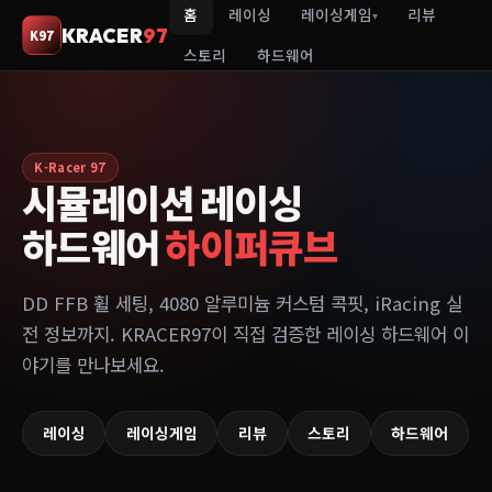
홈
레이싱
레이싱게임
리뷰
▾
KRACER
97
K97
스토리
하드웨어
K-Racer 97
시뮬레이션 레이싱
하드웨어
하이퍼큐브
DD FFB 휠 세팅, 4080 알루미늄 커스텀 콕핏, iRacing 실
전 정보까지. KRACER97이 직접 검증한 레이싱 하드웨어 이
야기를 만나보세요.
레이싱
레이싱게임
리뷰
스토리
하드웨어