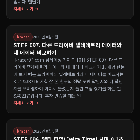
입니다. 멘탈이
자세히 보기 →
2026년 8월 9일
kracer
STEP 097. 다른 드라이버 텔레메트리 데이터와
내 데이터 비교하기
[kracer97.com 심레이싱 가이드 101] STEP 097. 다른 드
라이버 텔레메트리 데이터와 내 데이터 비교하기 1. 개념 한눈
에 보기 빠른 드라이버의 텔레메트리와 내 데이터를 비교하는
것은 &#8216;시험 잘 본 친구의 정답 모범 답안지와 내 답안
지를 오버랩하여 어디서 틀렸는지 틀린 그림 찾기를 하는 일
&#8217;입니다. 혼자 연습할 때는 알
자세히 보기 →
2026년 8월 9일
kracer
STEP 096. 델타 타임(Delta Time) 보며 0.1초