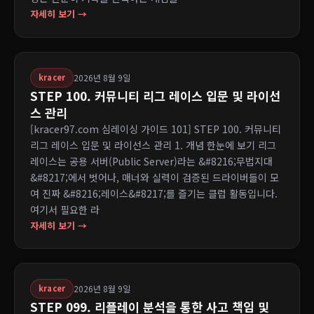
자세히 보기 →
2026년 8월 9일
kracer
STEP 100. 커뮤니티 리그 레이스 입문 및 라이선
스 관리
[kracer97.com 심레이싱 가이드 101] STEP 100. 커뮤니티
리그 레이스 입문 및 라이선스 관리 1. 개념 한눈에 보기 리그
레이스는 공용 서버(Public Server)라는 &#8216;무법지대
&#8217;에서 벗어나, 매너와 실력이 검증된 드라이버들이 모
여 진짜 &#8216;레이스&#8217;를 즐기는 클럽 활동입니다.
여기서 필요한 라
자세히 보기 →
2026년 8월 9일
kracer
STEP 099. 리플레이 분석을 통한 사고 책임 및