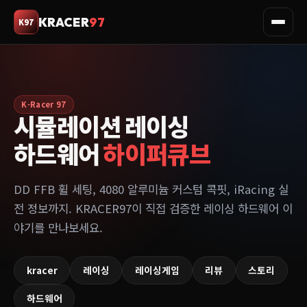
KRACER
97
K97
K-Racer 97
시뮬레이션 레이싱
하드웨어
하이퍼큐브
DD FFB 휠 세팅, 4080 알루미늄 커스텀 콕핏, iRacing 실
전 정보까지. KRACER97이 직접 검증한 레이싱 하드웨어 이
야기를 만나보세요.
kracer
레이싱
레이싱게임
리뷰
스토리
하드웨어