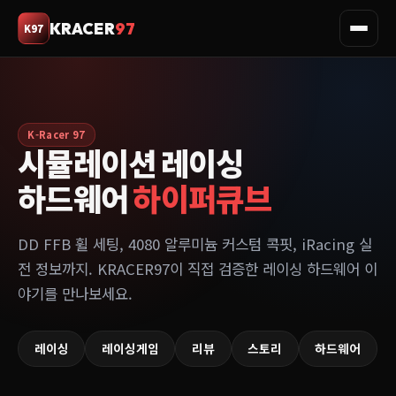
KRACER
97
K97
K-Racer 97
시뮬레이션 레이싱
하드웨어
하이퍼큐브
DD FFB 휠 세팅, 4080 알루미늄 커스텀 콕핏, iRacing 실
전 정보까지. KRACER97이 직접 검증한 레이싱 하드웨어 이
야기를 만나보세요.
레이싱
레이싱게임
리뷰
스토리
하드웨어