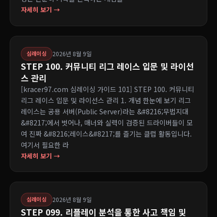
자세히 보기 →
2026년 8월 9일
심레이싱
STEP 100. 커뮤니티 리그 레이스 입문 및 라이선
스 관리
[kracer97.com 심레이싱 가이드 101] STEP 100. 커뮤니티
리그 레이스 입문 및 라이선스 관리 1. 개념 한눈에 보기 리그
레이스는 공용 서버(Public Server)라는 &#8216;무법지대
&#8217;에서 벗어나, 매너와 실력이 검증된 드라이버들이 모
여 진짜 &#8216;레이스&#8217;를 즐기는 클럽 활동입니다.
여기서 필요한 라
자세히 보기 →
2026년 8월 9일
심레이싱
STEP 099. 리플레이 분석을 통한 사고 책임 및