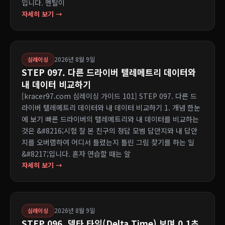
입니다. 멘탈이
자세히 보기 →
2026년 8월 9일
심레이싱
STEP 097. 다른 드라이버 텔레메트리 데이터와
내 데이터 비교하기
[kracer97.com 심레이싱 가이드 101] STEP 097. 다른 드
라이버 텔레메트리 데이터와 내 데이터 비교하기 1. 개념 한눈
에 보기 빠른 드라이버의 텔레메트리와 내 데이터를 비교하는
것은 &#8216;시험 잘 본 친구의 정답 모범 답안지와 내 답안
지를 오버랩하여 어디서 틀렸는지 틀린 그림 찾기를 하는 일
&#8217;입니다. 혼자 연습할 때는 알
자세히 보기 →
2026년 8월 9일
심레이싱
STEP 096. 델타 타임(Delta Time) 보며 0.1초