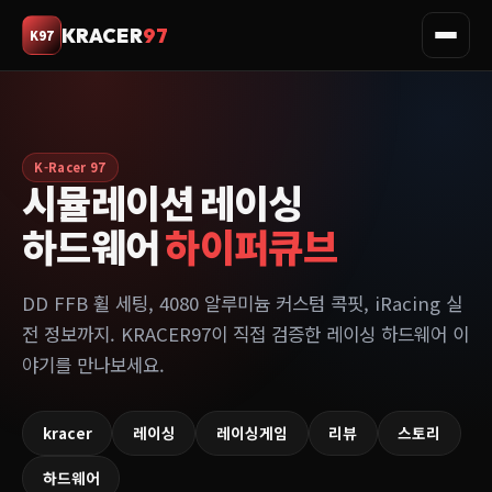
KRACER
97
K97
K-Racer 97
시뮬레이션 레이싱
하드웨어
하이퍼큐브
DD FFB 휠 세팅, 4080 알루미늄 커스텀 콕핏, iRacing 실
전 정보까지. KRACER97이 직접 검증한 레이싱 하드웨어 이
야기를 만나보세요.
kracer
레이싱
레이싱게임
리뷰
스토리
하드웨어