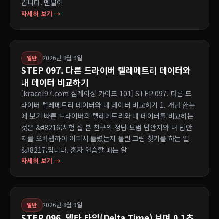
입니다. 멘탈이
자세히 보기 →
2026년 8월 9일
일반
STEP 097. 다른 드라이버 텔레메트리 데이터와
내 데이터 비교하기
[kracer97.com 심레이싱 가이드 101] STEP 097. 다른 드
라이버 텔레메트리 데이터와 내 데이터 비교하기 1. 개념 한눈
에 보기 빠른 드라이버의 텔레메트리와 내 데이터를 비교하는
것은 &#8216;시험 잘 본 친구의 정답 모범 답안지와 내 답안
지를 오버랩하여 어디서 틀렸는지 틀린 그림 찾기를 하는 일
&#8217;입니다. 혼자 연습할 때는 알
자세히 보기 →
2026년 8월 9일
일반
STEP 096. 델타 타임(Delta Time) 보며 0.1초