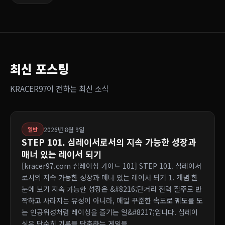
최신 포스팅
KRACER97이 전하는 최신 소식
2026년 8월 9일
일반
STEP 101. 심레이서로서의 지속 가능한 성장과
매너 있는 레이서 되기
[kracer97.com 심레이싱 가이드 101] STEP 101. 심레이서
로서의 지속 가능한 성장과 매너 있는 레이서 되기 1. 개념 한
눈에 보기 지속 가능한 성장은 &#8216;단거리 전력 질주로 반
짝하고 사라지는 유성이 아니라, 매일 꾸준한 속도로 궤도를 도
는 인공위성처럼 레이싱을 즐기는 일&#8217;입니다. 심레이
싱은 단순히 기록을 단축하는 게임을