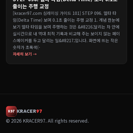
줄이는 주행 교정
[kracer97.com 심레이싱 가이드 101] STEP 096. 델타 타
임(Delta Time) 보며 0.1초 줄이는 주행 교정 1. 개념 한눈에
보기 델타 타임을 보며 주행하는 것은 &#8216;달리는 차 안에
실시간으로 내 역대 최적 기록과 비교해 주는 보이지 않는 페이
스메이커를 두고 달리는 일&#8217;입니다. 화면에 뜨는 작은
숫자가 초록색(-
자세히 보기 →
KRACER
97
K97
© 2026 KRACER97. All rights reserved.