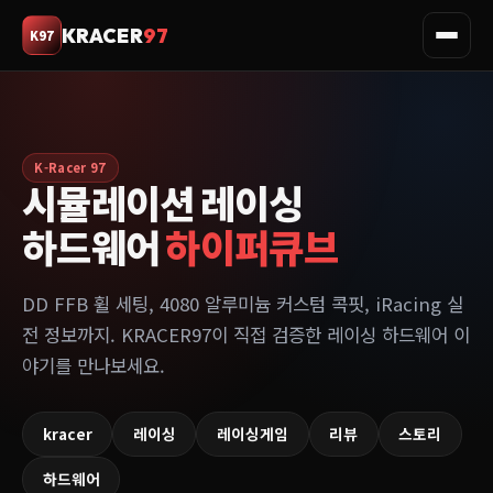
KRACER
97
K97
K-Racer 97
시뮬레이션 레이싱
하드웨어
하이퍼큐브
DD FFB 휠 세팅, 4080 알루미늄 커스텀 콕핏, iRacing 실
전 정보까지. KRACER97이 직접 검증한 레이싱 하드웨어 이
야기를 만나보세요.
kracer
레이싱
레이싱게임
리뷰
스토리
하드웨어