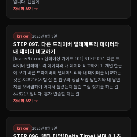
입니다. 멘탈이
자세히 보기 →
2026년 8월 9일
kracer
STEP 097. 다른 드라이버 텔레메트리 데이터와
내 데이터 비교하기
[kracer97.com 심레이싱 가이드 101] STEP 097. 다른 드
라이버 텔레메트리 데이터와 내 데이터 비교하기 1. 개념 한눈
에 보기 빠른 드라이버의 텔레메트리와 내 데이터를 비교하는
것은 &#8216;시험 잘 본 친구의 정답 모범 답안지와 내 답안
지를 오버랩하여 어디서 틀렸는지 틀린 그림 찾기를 하는 일
&#8217;입니다. 혼자 연습할 때는 알
자세히 보기 →
2026년 8월 9일
kracer
STEP 096. 델타 타임(Delta Time) 보며 0.1초