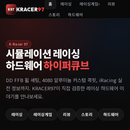
홈
레이싱
레이싱게임
리뷰
▾
KRACER
97
K97
스토리
하드웨어
K-Racer 97
시뮬레이션 레이싱
하드웨어
하이퍼큐브
DD FFB 휠 세팅, 4080 알루미늄 커스텀 콕핏, iRacing 실
전 정보까지. KRACER97이 직접 검증한 레이싱 하드웨어 이
야기를 만나보세요.
레이싱
레이싱게임
리뷰
스토리
하드웨어