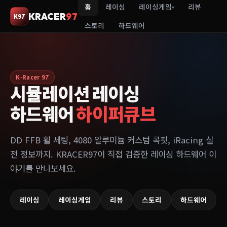
홈
레이싱
레이싱게임
리뷰
▾
KRACER
97
K97
스토리
하드웨어
K-Racer 97
시뮬레이션 레이싱
하드웨어
하이퍼큐브
DD FFB 휠 세팅, 4080 알루미늄 커스텀 콕핏, iRacing 실
전 정보까지. KRACER97이 직접 검증한 레이싱 하드웨어 이
야기를 만나보세요.
레이싱
레이싱게임
리뷰
스토리
하드웨어