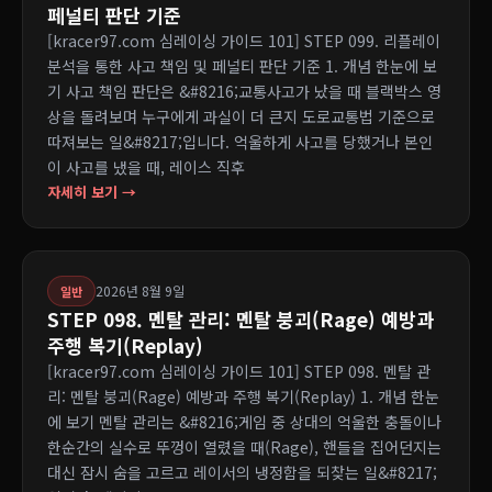
페널티 판단 기준
[kracer97.com 심레이싱 가이드 101] STEP 099. 리플레이
분석을 통한 사고 책임 및 페널티 판단 기준 1. 개념 한눈에 보
기 사고 책임 판단은 &#8216;교통사고가 났을 때 블랙박스 영
상을 돌려보며 누구에게 과실이 더 큰지 도로교통법 기준으로
따져보는 일&#8217;입니다. 억울하게 사고를 당했거나 본인
이 사고를 냈을 때, 레이스 직후
자세히 보기 →
2026년 8월 9일
일반
STEP 098. 멘탈 관리: 멘탈 붕괴(Rage) 예방과
주행 복기(Replay)
[kracer97.com 심레이싱 가이드 101] STEP 098. 멘탈 관
리: 멘탈 붕괴(Rage) 예방과 주행 복기(Replay) 1. 개념 한눈
에 보기 멘탈 관리는 &#8216;게임 중 상대의 억울한 충돌이나
한순간의 실수로 뚜껑이 열렸을 때(Rage), 핸들을 집어던지는
대신 잠시 숨을 고르고 레이서의 냉정함을 되찾는 일&#8217;