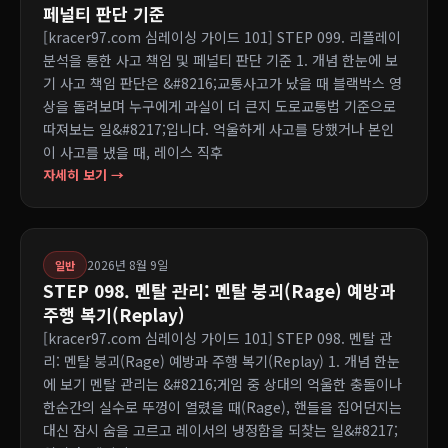
페널티 판단 기준
[kracer97.com 심레이싱 가이드 101] STEP 099. 리플레이
분석을 통한 사고 책임 및 페널티 판단 기준 1. 개념 한눈에 보
기 사고 책임 판단은 &#8216;교통사고가 났을 때 블랙박스 영
상을 돌려보며 누구에게 과실이 더 큰지 도로교통법 기준으로
따져보는 일&#8217;입니다. 억울하게 사고를 당했거나 본인
이 사고를 냈을 때, 레이스 직후
자세히 보기 →
2026년 8월 9일
일반
STEP 098. 멘탈 관리: 멘탈 붕괴(Rage) 예방과
주행 복기(Replay)
[kracer97.com 심레이싱 가이드 101] STEP 098. 멘탈 관
리: 멘탈 붕괴(Rage) 예방과 주행 복기(Replay) 1. 개념 한눈
에 보기 멘탈 관리는 &#8216;게임 중 상대의 억울한 충돌이나
한순간의 실수로 뚜껑이 열렸을 때(Rage), 핸들을 집어던지는
대신 잠시 숨을 고르고 레이서의 냉정함을 되찾는 일&#8217;