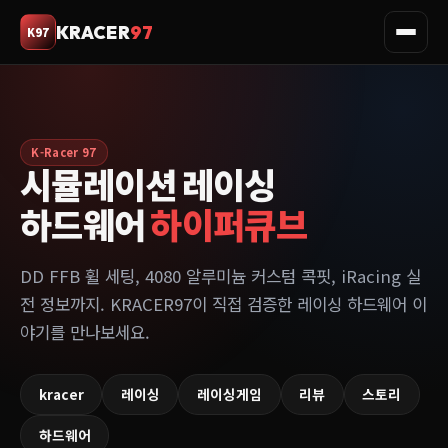
KRACER
97
K97
K-Racer 97
시뮬레이션 레이싱
하드웨어
하이퍼큐브
DD FFB 휠 세팅, 4080 알루미늄 커스텀 콕핏, iRacing 실
전 정보까지. KRACER97이 직접 검증한 레이싱 하드웨어 이
야기를 만나보세요.
kracer
레이싱
레이싱게임
리뷰
스토리
하드웨어