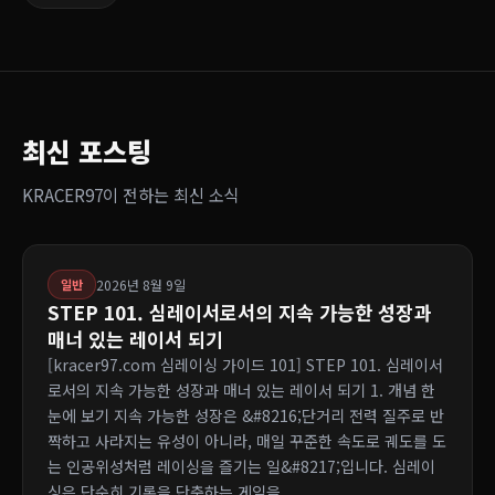
최신 포스팅
KRACER97이 전하는 최신 소식
2026년 8월 9일
일반
STEP 101. 심레이서로서의 지속 가능한 성장과
매너 있는 레이서 되기
[kracer97.com 심레이싱 가이드 101] STEP 101. 심레이서
로서의 지속 가능한 성장과 매너 있는 레이서 되기 1. 개념 한
눈에 보기 지속 가능한 성장은 &#8216;단거리 전력 질주로 반
짝하고 사라지는 유성이 아니라, 매일 꾸준한 속도로 궤도를 도
는 인공위성처럼 레이싱을 즐기는 일&#8217;입니다. 심레이
싱은 단순히 기록을 단축하는 게임을