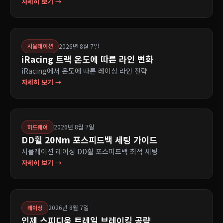
자세히 보기 →
2026년 8월 7일
시뮬레이션
iRacing 트랙 온도에 따른 라인 변화
iRacing에서 온도에 따른 레이싱 라인 전략
자세히 보기 →
2026년 8월 7일
하드웨어
DD휠 20Nm 포스피드백 세팅 가이드
시뮬레이션 레이싱 DD휠 포스피드백 최적 세팅
자세히 보기 →
2026년 8월 7일
레이싱
인제 스피디움 트레일 브레이킹 공략