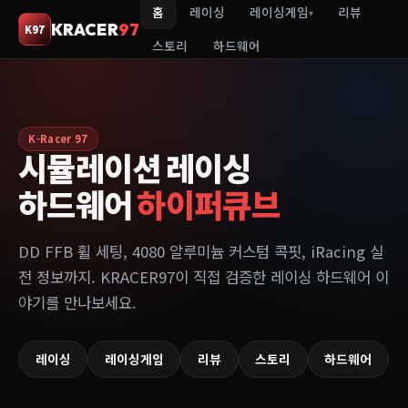
홈
레이싱
레이싱게임
리뷰
▾
KRACER
97
K97
스토리
하드웨어
K-Racer 97
시뮬레이션 레이싱
하드웨어
하이퍼큐브
DD FFB 휠 세팅, 4080 알루미늄 커스텀 콕핏, iRacing 실
전 정보까지. KRACER97이 직접 검증한 레이싱 하드웨어 이
야기를 만나보세요.
레이싱
레이싱게임
리뷰
스토리
하드웨어