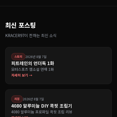
최신 포스팅
KRACER97이 전하는 최신 소식
2026년 8월 7일
스토리
피트레인의 언더독 1화
모터스포츠 웹소설 연재 1화
자세히 보기 →
2026년 8월 7일
리뷰
4080 알루미늄 DIY 콕핏 조립기
4080 알루미늄 프로파일 콕핏 조립 리뷰