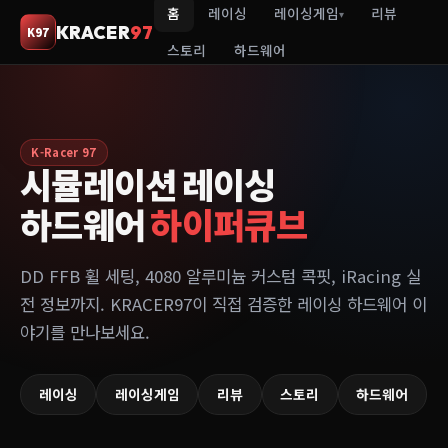
홈
레이싱
레이싱게임
리뷰
▾
KRACER
97
K97
스토리
하드웨어
K-Racer 97
시뮬레이션 레이싱
하드웨어
하이퍼큐브
DD FFB 휠 세팅, 4080 알루미늄 커스텀 콕핏, iRacing 실
전 정보까지. KRACER97이 직접 검증한 레이싱 하드웨어 이
야기를 만나보세요.
레이싱
레이싱게임
리뷰
스토리
하드웨어