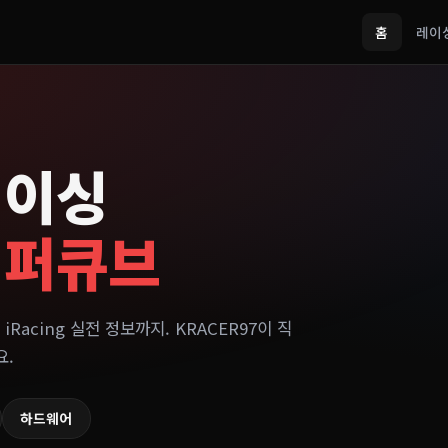
홈
레이
레이싱
이퍼큐브
 iRacing 실전 정보까지. KRACER97이 직
요.
하드웨어