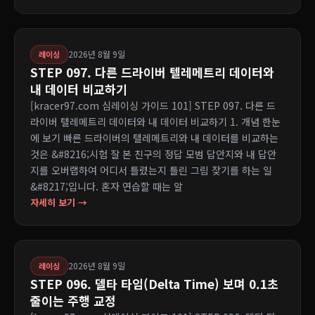
2026년 8월 9일
레이싱
STEP 097. 다른 드라이버 텔레메트리 데이터와
내 데이터 비교하기
[kracer97.com 심레이싱 가이드 101] STEP 097. 다른 드
라이버 텔레메트리 데이터와 내 데이터 비교하기 1. 개념 한눈
에 보기 빠른 드라이버의 텔레메트리와 내 데이터를 비교하는
것은 &#8216;시험 잘 본 친구의 정답 모범 답안지와 내 답안
지를 오버랩하여 어디서 틀렸는지 틀린 그림 찾기를 하는 일
&#8217;입니다. 혼자 연습할 때는 알
자세히 보기 →
2026년 8월 9일
레이싱
STEP 096. 델타 타임(Delta Time) 보며 0.1초
줄이는 주행 교정