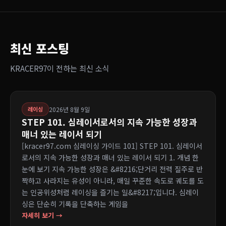
최신 포스팅
KRACER97이 전하는 최신 소식
2026년 8월 9일
레이싱
STEP 101. 심레이서로서의 지속 가능한 성장과
매너 있는 레이서 되기
[kracer97.com 심레이싱 가이드 101] STEP 101. 심레이서
로서의 지속 가능한 성장과 매너 있는 레이서 되기 1. 개념 한
눈에 보기 지속 가능한 성장은 &#8216;단거리 전력 질주로 반
짝하고 사라지는 유성이 아니라, 매일 꾸준한 속도로 궤도를 도
는 인공위성처럼 레이싱을 즐기는 일&#8217;입니다. 심레이
싱은 단순히 기록을 단축하는 게임을
자세히 보기 →