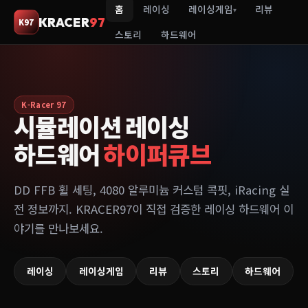
홈
레이싱
레이싱게임
리뷰
▾
KRACER
97
K97
스토리
하드웨어
K-Racer 97
시뮬레이션 레이싱
하드웨어
하이퍼큐브
DD FFB 휠 세팅, 4080 알루미늄 커스텀 콕핏, iRacing 실
전 정보까지. KRACER97이 직접 검증한 레이싱 하드웨어 이
야기를 만나보세요.
레이싱
레이싱게임
리뷰
스토리
하드웨어