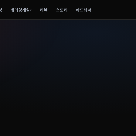
싱
레이싱게임
리뷰
스토리
하드웨어
▾