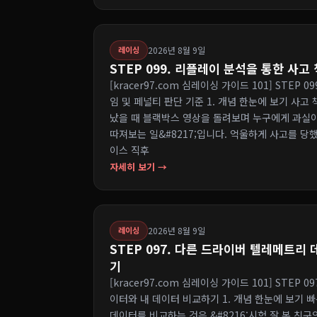
2026년 8월 9일
레이싱
STEP 099. 리플레이 분석을 통한 사고
[kracer97.com 심레이싱 가이드 101] STEP 
임 및 페널티 판단 기준 1. 개념 한눈에 보기 사고
났을 때 블랙박스 영상을 돌려보며 누구에게 과실
따져보는 일&#8217;입니다. 억울하게 사고를 당
이스 직후
자세히 보기 →
2026년 8월 9일
레이싱
STEP 097. 다른 드라이버 텔레메트리
기
[kracer97.com 심레이싱 가이드 101] STEP
이터와 내 데이터 비교하기 1. 개념 한눈에 보기
데이터를 비교하는 것은 &#8216;시험 잘 본 친