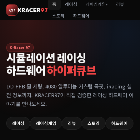
홈
레이싱
레이싱게임
리뷰
▾
KRACER
97
K97
스토리
하드웨어
K-Racer 97
시뮬레이션 레이싱
하드웨어
하이퍼큐브
DD FFB 휠 세팅, 4080 알루미늄 커스텀 콕핏, iRacing 실
전 정보까지. KRACER97이 직접 검증한 레이싱 하드웨어 이
야기를 만나보세요.
레이싱
레이싱게임
리뷰
스토리
하드웨어