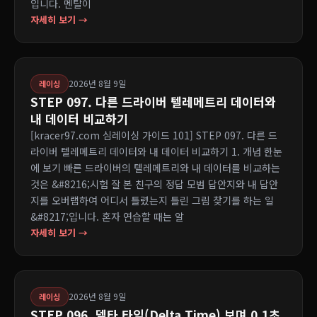
입니다. 멘탈이
자세히 보기 →
2026년 8월 9일
레이싱
STEP 097. 다른 드라이버 텔레메트리 데이터와
내 데이터 비교하기
[kracer97.com 심레이싱 가이드 101] STEP 097. 다른 드
라이버 텔레메트리 데이터와 내 데이터 비교하기 1. 개념 한눈
에 보기 빠른 드라이버의 텔레메트리와 내 데이터를 비교하는
것은 &#8216;시험 잘 본 친구의 정답 모범 답안지와 내 답안
지를 오버랩하여 어디서 틀렸는지 틀린 그림 찾기를 하는 일
&#8217;입니다. 혼자 연습할 때는 알
자세히 보기 →
2026년 8월 9일
레이싱
STEP 096. 델타 타임(Delta Time) 보며 0.1초