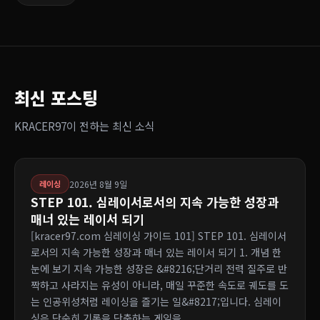
최신 포스팅
KRACER97이 전하는 최신 소식
2026년 8월 9일
레이싱
STEP 101. 심레이서로서의 지속 가능한 성장과
매너 있는 레이서 되기
[kracer97.com 심레이싱 가이드 101] STEP 101. 심레이서
로서의 지속 가능한 성장과 매너 있는 레이서 되기 1. 개념 한
눈에 보기 지속 가능한 성장은 &#8216;단거리 전력 질주로 반
짝하고 사라지는 유성이 아니라, 매일 꾸준한 속도로 궤도를 도
는 인공위성처럼 레이싱을 즐기는 일&#8217;입니다. 심레이
싱은 단순히 기록을 단축하는 게임을