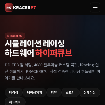
KRACER
97
K97
K-Racer 97
시뮬레이션 레이싱
하드웨어
하이퍼큐브
DD FFB 휠 세팅, 4080 알루미늄 커스텀 콕핏, iRacing 실
전 정보까지. KRACER97이 직접 검증한 레이싱 하드웨어 이
야기를 만나보세요.
레이싱
레이싱게임
리뷰
스토리
심레이싱
하드웨어