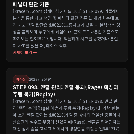
페널티 판단 기준
[kracer97.com 심레이싱 가이드 101] STEP 099. 리플레이
분석을 통한 사고 책임 및 페널티 판단 기준 1. 개념 한눈에 보
기 사고 책임 판단은 &#8216;교통사고가 났을 때 블랙박스 영
상을 돌려보며 누구에게 과실이 더 큰지 도로교통법 기준으로
따져보는 일&#8217;입니다. 억울하게 사고를 당했거나 본인
이 사고를 냈을 때, 레이스 직후
자세히 보기 →
2026년 8월 9일
레이싱
STEP 098. 멘탈 관리: 멘탈 붕괴(Rage) 예방과
주행 복기(Replay)
[kracer97.com 심레이싱 가이드 101] STEP 098. 멘탈 관
리: 멘탈 붕괴(Rage) 예방과 주행 복기(Replay) 1. 개념 한눈
에 보기 멘탈 관리는 &#8216;게임 중 상대의 억울한 충돌이나
한순간의 실수로 뚜껑이 열렸을 때(Rage), 핸들을 집어던지는
대신 잠시 숨을 고르고 레이서의 냉정함을 되찾는 일&#8217;