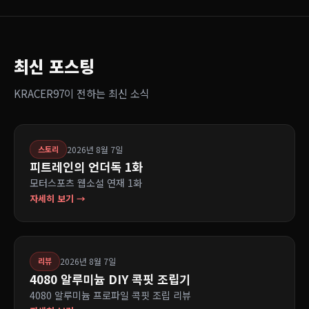
최신 포스팅
KRACER97이 전하는 최신 소식
2026년 8월 7일
스토리
피트레인의 언더독 1화
모터스포츠 웹소설 연재 1화
자세히 보기 →
2026년 8월 7일
리뷰
4080 알루미늄 DIY 콕핏 조립기
4080 알루미늄 프로파일 콕핏 조립 리뷰