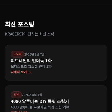
최신 포스팅
KRACER97이 전하는 최신 소식
2026년 8월 7일
스토리
피트레인의 언더독 1화
모터스포츠 웹소설 연재 1화
자세히 보기 →
2026년 8월 7일
리뷰
4080 알루미늄 DIY 콕핏 조립기
4080 알루미늄 프로파일 콕핏 조립 리뷰