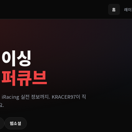
홈
레이
레이싱
이퍼큐브
 iRacing 실전 정보까지. KRACER97이 직
요.
웹소설