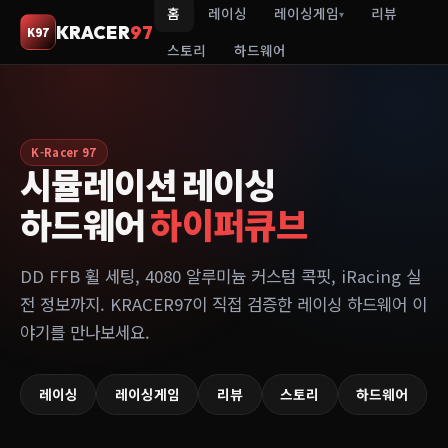
홈
레이싱
레이싱게임
리뷰
▾
KRACER
97
K97
스토리
하드웨어
K-Racer 97
시뮬레이션 레이싱
하드웨어
하이퍼큐브
DD FFB 휠 세팅, 4080 알루미늄 커스텀 콕핏, iRacing 실
전 정보까지. KRACER97이 직접 검증한 레이싱 하드웨어 이
야기를 만나보세요.
레이싱
레이싱게임
리뷰
스토리
하드웨어