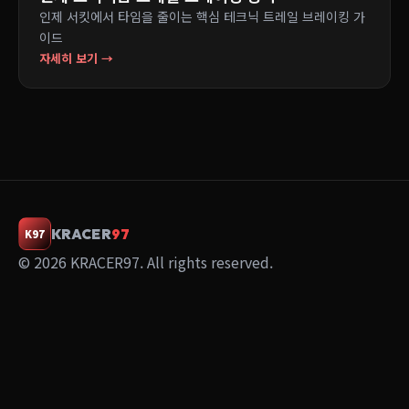
인제 서킷에서 타임을 줄이는 핵심 테크닉 트레일 브레이킹 가
이드
자세히 보기 →
KRACER
97
K97
© 2026 KRACER97. All rights reserved.