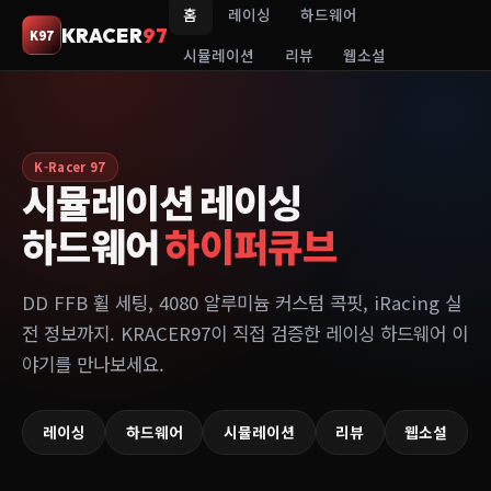
홈
레이싱
하드웨어
KRACER
97
K97
시뮬레이션
리뷰
웹소설
K-Racer 97
시뮬레이션 레이싱
하드웨어
하이퍼큐브
DD FFB 휠 세팅, 4080 알루미늄 커스텀 콕핏, iRacing 실
전 정보까지. KRACER97이 직접 검증한 레이싱 하드웨어 이
야기를 만나보세요.
레이싱
하드웨어
시뮬레이션
리뷰
웹소설