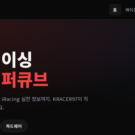
홈
레이
레이싱
이퍼큐브
 iRacing 실전 정보까지. KRACER97이 직
요.
하드웨어