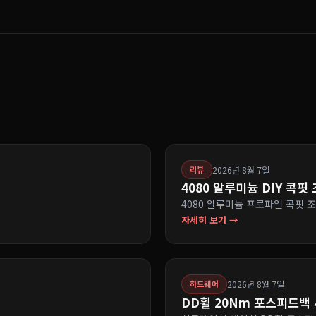
2026년 8월 7일
리뷰
4080 알루미늄 DIY 콕핏
4080 알루미늄 프로파일 콕핏 
자세히 보기 →
2026년 8월 7일
하드웨어
DD휠 20Nm 포스피드백