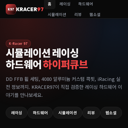
홈
레이싱
하드웨어
KRACER
97
K97
시뮬레이션
리뷰
웹소설
K-Racer 97
시뮬레이션 레이싱
하드웨어
하이퍼큐브
DD FFB 휠 세팅, 4080 알루미늄 커스텀 콕핏, iRacing 실
전 정보까지. KRACER97이 직접 검증한 레이싱 하드웨어 이
야기를 만나보세요.
레이싱
하드웨어
시뮬레이션
리뷰
웹소설