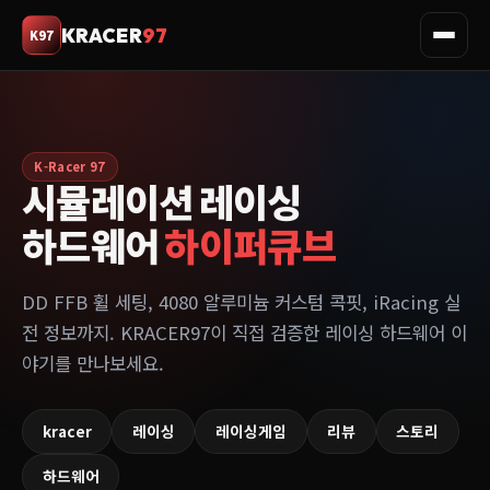
KRACER
97
K97
K-Racer 97
시뮬레이션 레이싱
하드웨어
하이퍼큐브
DD FFB 휠 세팅, 4080 알루미늄 커스텀 콕핏, iRacing 실
전 정보까지. KRACER97이 직접 검증한 레이싱 하드웨어 이
야기를 만나보세요.
kracer
레이싱
레이싱게임
리뷰
스토리
하드웨어