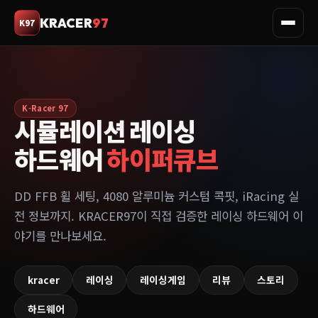
KRACER
97
K97
K-Racer 97
시뮬레이션 레이싱
하드웨어
하이퍼큐브
DD FFB 휠 세팅, 4080 알루미늄 커스텀 콕핏, iRacing 실
전 정보까지. KRACER97이 직접 검증한 레이싱 하드웨어 이
야기를 만나보세요.
kracer
레이싱
레이싱게임
리뷰
스토리
하드웨어