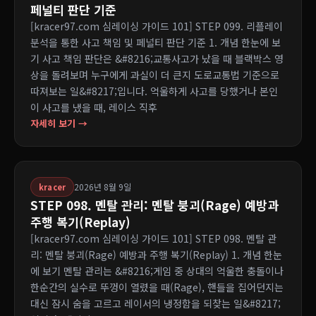
페널티 판단 기준
[kracer97.com 심레이싱 가이드 101] STEP 099. 리플레이
분석을 통한 사고 책임 및 페널티 판단 기준 1. 개념 한눈에 보
기 사고 책임 판단은 &#8216;교통사고가 났을 때 블랙박스 영
상을 돌려보며 누구에게 과실이 더 큰지 도로교통법 기준으로
따져보는 일&#8217;입니다. 억울하게 사고를 당했거나 본인
이 사고를 냈을 때, 레이스 직후
자세히 보기 →
2026년 8월 9일
kracer
STEP 098. 멘탈 관리: 멘탈 붕괴(Rage) 예방과
주행 복기(Replay)
[kracer97.com 심레이싱 가이드 101] STEP 098. 멘탈 관
리: 멘탈 붕괴(Rage) 예방과 주행 복기(Replay) 1. 개념 한눈
에 보기 멘탈 관리는 &#8216;게임 중 상대의 억울한 충돌이나
한순간의 실수로 뚜껑이 열렸을 때(Rage), 핸들을 집어던지는
대신 잠시 숨을 고르고 레이서의 냉정함을 되찾는 일&#8217;