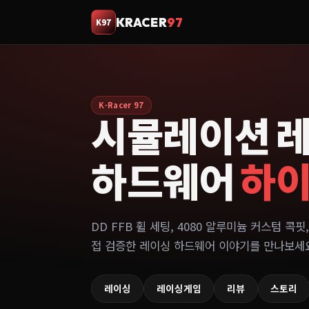
KRACER
97
K97
K-Racer 97
시뮬레이션 
하드웨어
하
DD FFB 휠 세팅, 4080 알루미늄 커스텀 콕핏,
접 검증한 레이싱 하드웨어 이야기를 만나보세
레이싱
레이싱게임
리뷰
스토리