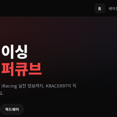
홈
레이
레이싱
이퍼큐브
 iRacing 실전 정보까지. KRACER97이 직
요.
하드웨어