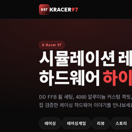
KRACER
97
K97
K-Racer 97
시뮬레이션 
하드웨어
하
DD FFB 휠 세팅, 4080 알루미늄 커스텀 콕핏,
접 검증한 레이싱 하드웨어 이야기를 만나보세
레이싱
레이싱게임
리뷰
스토리