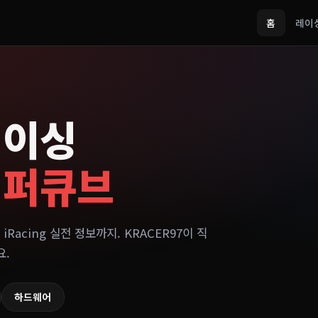
홈
레이
레이싱
이퍼큐브
 iRacing 실전 정보까지. KRACER97이 직
요.
하드웨어