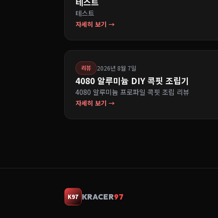
테스트
테스트
자세히 보기 →
2026년 8월 7일
리뷰
4080 알루미늄 DIY 콕핏 조립기
4080 알루미늄 프로파일 콕핏 조립 리뷰
자세히 보기 →
KRACER
97
K97