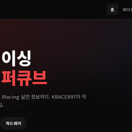
홈
레이
레이싱
이퍼큐브
 iRacing 실전 정보까지. KRACER97이 직
요.
하드웨어