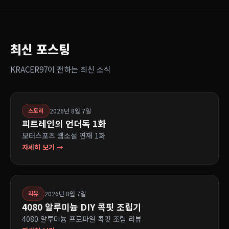
최신 포스팅
KRACER97이 전하는 최신 소식
2026년 8월 7일
스토리
피트레인의 언더독 1화
모터스포츠 웹소설 연재 1화
자세히 보기 →
2026년 8월 7일
리뷰
4080 알루미늄 DIY 콕핏 조립기
4080 알루미늄 프로파일 콕핏 조립 리뷰