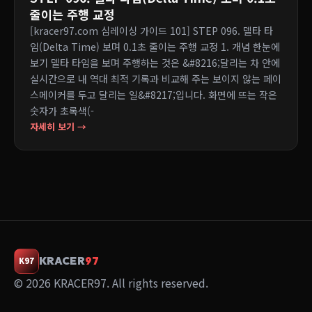
줄이는 주행 교정
[kracer97.com 심레이싱 가이드 101] STEP 096. 델타 타
임(Delta Time) 보며 0.1초 줄이는 주행 교정 1. 개념 한눈에
보기 델타 타임을 보며 주행하는 것은 &#8216;달리는 차 안에
실시간으로 내 역대 최적 기록과 비교해 주는 보이지 않는 페이
스메이커를 두고 달리는 일&#8217;입니다. 화면에 뜨는 작은
숫자가 초록색(-
자세히 보기 →
KRACER
97
K97
© 2026 KRACER97. All rights reserved.