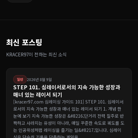
최신 포스팅
KRACER97이 전하는 최신 소식
2026년 8월 9일
일반
STEP 101. 심레이서로서의 지속 가능한 성장과
매너 있는 레이서 되기
[kracer97.com 심레이싱 가이드 101] STEP 101. 심레이서
로서의 지속 가능한 성장과 매너 있는 레이서 되기 1. 개념 한
눈에 보기 지속 가능한 성장은 &#8216;단거리 전력 질주로 반
짝하고 사라지는 유성이 아니라, 매일 꾸준한 속도로 궤도를 도
는 인공위성처럼 레이싱을 즐기는 일&#8217;입니다. 심레이
싱은 단순히 기록을 단축하는 게임을