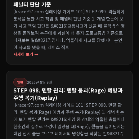
페널티 판단 기준
[kracer97.com 심레이싱 가이드 101] STEP 099. 리플레이
분석을 통한 사고 책임 및 페널티 판단 기준 1. 개념 한눈에 보
기 사고 책임 판단은 &#8216;교통사고가 났을 때 블랙박스 영
상을 돌려보며 누구에게 과실이 더 큰지 도로교통법 기준으로
따져보는 일&#8217;입니다. 억울하게 사고를 당했거나 본인
이 사고를 냈을 때, 레이스 직후
자세히 보기 →
2026년 8월 9일
일반
STEP 098. 멘탈 관리: 멘탈 붕괴(Rage) 예방과
주행 복기(Replay)
[kracer97.com 심레이싱 가이드 101] STEP 098. 멘탈 관
리: 멘탈 붕괴(Rage) 예방과 주행 복기(Replay) 1. 개념 한눈
에 보기 멘탈 관리는 &#8216;게임 중 상대의 억울한 충돌이나
한순간의 실수로 뚜껑이 열렸을 때(Rage), 핸들을 집어던지는
대신 잠시 숨을 고르고 레이서의 냉정함을 되찾는 일&#8217;